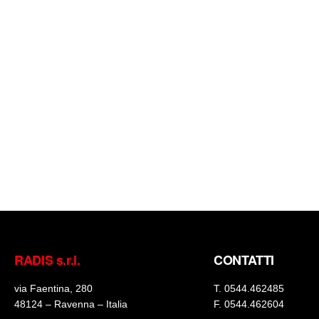
RADIS s.r.l.
CONTATTI
via Faentina, 280
T.
0544.462485
48124 – Ravenna – Italia
F.
0544.462604