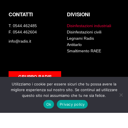
CONTATTI
DIVISIONI
T.
0544.462485
Disinfestazioni industriali
F.
0544.462604
Disinfestazioni civili
Legnami Radis
info@radis.it
Antitarlo
Smaltimento RAEE
GRUPPO RADIS
Utilizziamo i cookie per essere sicuri che tu possa avere la
migliore esperienza sul nostro sito. Se continui ad utilizzare
SERVIZI
questo sito noi assumiamo che tu ne sia felice.
Ok
Privacy policy
CERTIFICAZIONI
WHISTLEBLOWING